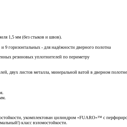
иля 1,5 мм (без стыков и швов).
х и 9 горизонтальных - для надёжности дверного полотна
венных резиновых уплотнителей по периметру
нелей, двух листов металла, минеральной ватой в дверном поло
м.
мм.
мостойкости, укомплектован цилиндром «FUARO»™ с перфори
альный!) класс взломостойкости.