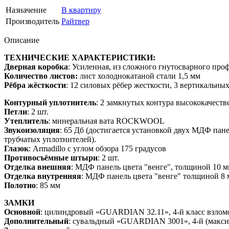
Назначение
В квартиру
Производитель
Райтвер
Описание
ТЕХНИЧЕСКИЕ ХАРАКТЕРИСТИКИ:
Дверная коробка
: Усиленная, из сложного гнутосварного проф
Количество листов:
лист холоднокатаной стали 1,5 мм
Рёбра жёсткости
: 12 силовых рёбер жесткости, 3 вертикальны
Контурный уплотнитель
: 2 замкнутых контура высококачест
Петли
: 2 шт.
Утеплитель
: минеральная вата ROCKWOOL
Звукоизоляция
: 65 Дб (достигается установкой двух МДФ па
трубчатых уплотнителей).
Глазок
: Armadillo с углом обзора 175 градусов
Противосъёмные штыри
: 2 шт.
Отделка внешняя
: МДФ панель цвета "венге", толщиной 10 м
Отделка внутренняя
: МДФ панель цвета "венге" толщиной 8 
Полотно
: 85 мм
ЗАМКИ
Основной
: цилиндровый «GUARDIAN 32.11», 4-й класс взло
Дополнительный
: сувальдный «GUARDIAN 3001», 4-й (максим