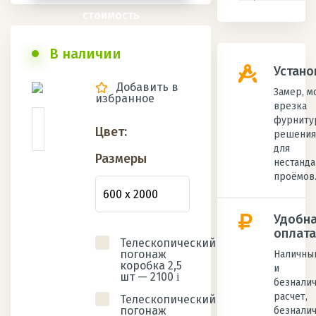
стоимость
В наличии
Устано
Добавить в
Замер, м
избранное
врезка
фурниту
Цвет:
решения
для
Размеры
нестанд
проёмов
Удобн
оплата
Телескопический
погонаж
Наличны
коробка 2,5
и
шт —
2100
i
безнали
расчет,
Телескопический
погонаж
безнали