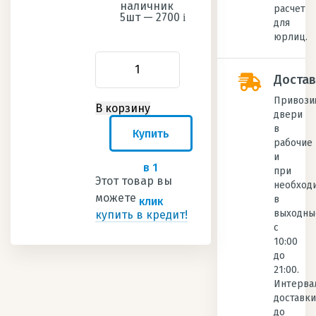
наличник
расчет
5шт —
2700
i
для
юрлиц.
Достав
Привози
двери
в
Купить
рабочие
и
в 1
при
Этот товар вы
необход
можете
в
клик
выходны
купить в кредит!
с
10:00
до
21:00.
Интерва
доставки
до