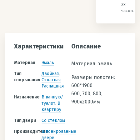
2х
часов.
Характеристики
Описание
Материал
Эмаль
Материал: эмаль
Тип
Двойная
Размеры полотен:
открывания
Откатная
600*1900
Распашная
600, 700, 800,
Назначение
В ванную/
900х2000мм
туалет
В
квартиру
Тип двери
Со стеклом
Производитель
Шпонированные
двери