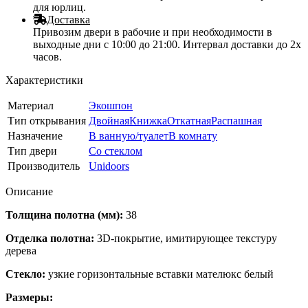
для юрлиц.
Доставка
Привозим двери в рабочие и при необходимости в
выходные дни с 10:00 до 21:00. Интервал доставки до 2х
часов.
Характеристики
Материал
Экошпон
Тип открывания
Двойная
Книжка
Откатная
Распашная
Назначение
В ванную/туалет
В комнату
Тип двери
Со стеклом
Производитель
Unidoors
Описание
Толщина полотна (мм):
38
Отделка полотна:
3D-покрытие, имитирующее текстуру
дерева
Стекло:
узкие горизонтальные вставки мателюкс белый
Размеры: