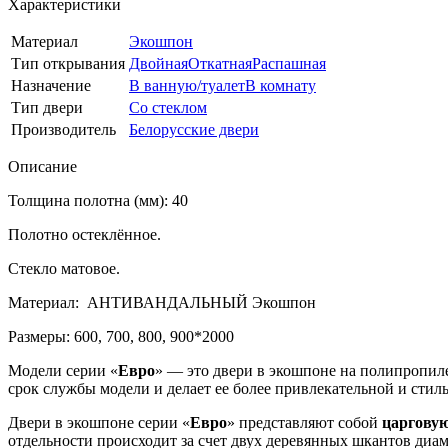
Характеристики
Материал
Экошпон
Тип открывания
Двойная
Откатная
Распашная
Назначение
В ванную/туалет
В комнату
Тип двери
Со стеклом
Производитель
Белорусские двери
Описание
Толщина полотна (мм): 40
Полотно остеклённое.
Стекло матовое.
Материал: АНТИВАНДАЛЬНЫЙ Экошпон
Размеры: 600, 700, 800, 900*2000
Модели серии «
Евро
» — это двери в экошпоне на полипропил
срок службы модели и делает ее более привлекательной и стил
Двери в экошпоне серии «
Евро
» представляют собой
царгову
отдельности происходит за счет двух деревянных шкантов диам