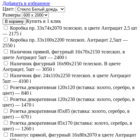
Добавить в избранное
Цвет:
Размеры
Купить в 1 клик
Коробка пр. 33х74х2070 телескоп. в цвете Антрацит 2,5 шт
—
2175
i
Коробка пр. 33х100х2200 телескоп. Антрацит 2,5шт —
2550
i
Наличник прямой, фигурный 16х70х2150 телескоп. в
цвете Антрацит 5шт —
2400
i
Наличник фигурный 16х90х2150 телескоп. В цвете
Антрацит, 5шт —
3050
i
Наличник фиг. 24х110х2250 телескоп. в цвете Антрацит
5шт —
4100
i
Розетка декоративная 120х120 (вставка: золото, серебро, в
цвет) —
840
i
Розетка декоративная 120х230 (вставка: золото, серебро, в
цвет) —
1470
i
Розетка декоративная 85х85 (вставка: золото, серебро, в
цвет) —
670
i
Розетка декоративная 85х170 (вставка: золото, серебро, в
цвет) —
1260
i
Плинтус прямой, фигурный 16х80х2070 в цвете Антрацит