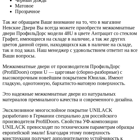
Черный дождь
Матовое
Прозрачное
Так же обращаем Ваше внимание на то, что в магазине
Невские Двери Вы всегда можете приобрести межкомнатные
двери ПрофильДорс модели 48U в цвете Антрацит со стеклом
Графит, имеющиеся на складе в наличие, а так же других
цветов данной серии, находящихся как в наличие на складе,
так и под заказ. Наш менеджер с удовольствием ответит на все
Ваши вопросы.
Межкомнатные двери от производителя ПрофильДорс
(ProfilDoors) серии U — царговые (сборно-разборные) с
высокопрочным новейшим покрытием Юнилак. Имеют
гладкую, однотонную, бархатисто-матовую поверхность.
Это надежные межкомнатные двери из натуральных
материалов премиального качества и современного дизайна.
Эксклюзивное многослойное покрытие UNILACK
разработано в Германии специально для российского
производителя ProfilDoors. Свойства УФ-композиции
UNILACK превосходят по техническим параметрам образцы
европейской эмали! Благодаря этому поверхность
конструкции получает дополнительную устойчивость к