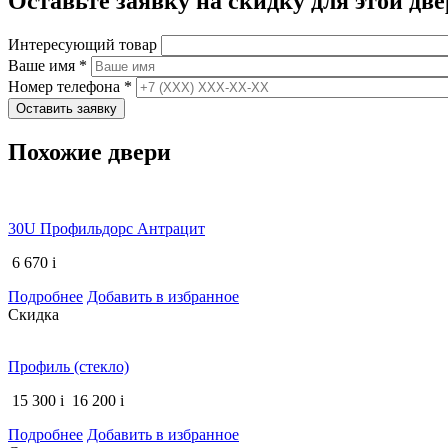
Оставьте заявку на скидку для этой две
Интересующий товар
Ваше имя
*
Номер телефона
*
Похожие двери
30U Профильдорс Антрацит
6 670
i
Подробнее
Добавить в избранное
Скидка
Профиль (стекло)
15 300
i
16 200
i
Подробнее
Добавить в избранное