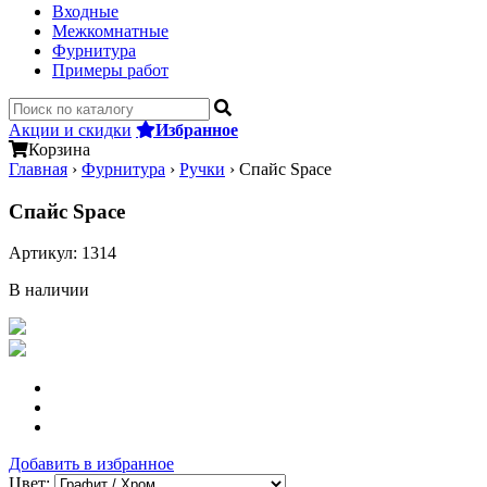
Входные
Межкомнатные
Фурнитура
Примеры работ
Акции и скидки
Избранное
Корзина
Главная
›
Фурнитура
›
Ручки
›
Спайс Space
Спайс Space
Артикул:
1314
В наличии
Добавить в избранное
Цвет: